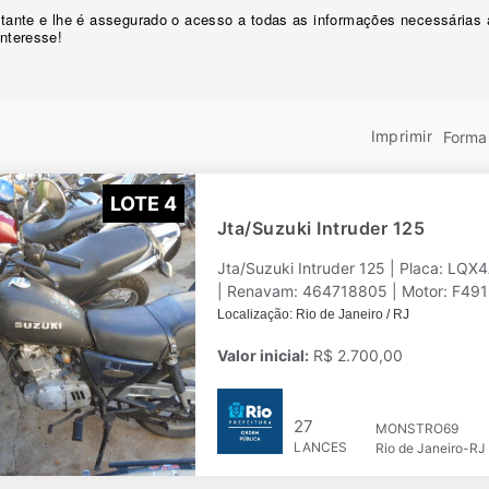
licitante e lhe é assegurado o acesso a todas as informações necessárias
interesse!
Imprimir
Forma 
LOTE 4
Jta/Suzuki Intruder 125
Jta/Suzuki Intruder 125 | Placa: LQ
| Renavam: 464718805 | Motor: F491-
Localização: Rio de Janeiro / RJ
Valor inicial:
R$ 2.700,00
27
MONSTRO69
LANCES
Rio de Janeiro-RJ