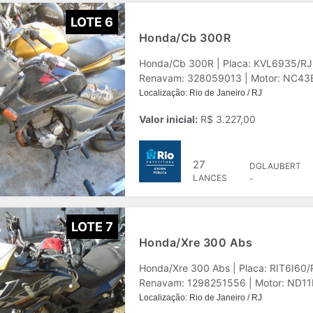
LOTE 6
Honda/Cb 300R
Honda/Cb 300R | Placa: KVL6935/RJ 
Renavam: 328059013 | Motor: NC43E1B
Localização: Rio de Janeiro / RJ
Valor inicial:
R$ 3.227,00
27
DGLAUBERT
LANCES
-
LOTE 7
Honda/Xre 300 Abs
Honda/Xre 300 Abs | Placa: RIT6I60
Renavam: 1298251556 | Motor: ND11E2
Localização: Rio de Janeiro / RJ