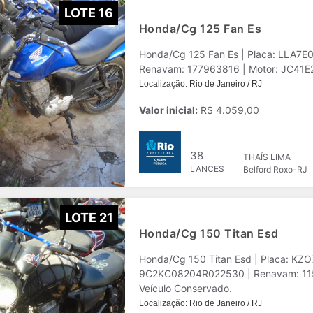
LOTE 16
Honda/Cg 125 Fan Es
Honda/Cg 125 Fan Es | Placa: LLA7E
Renavam: 177963816 | Motor: JC41E2A
Localização: Rio de Janeiro / RJ
Valor inicial:
R$ 4.059,00
38
THAÍS LIMA
LANCES
Belford Roxo-RJ
LOTE 21
Honda/Cg 150 Titan Esd
Honda/Cg 150 Titan Esd | Placa: KZO
9C2KC08204R022530 | Renavam: 1153
Veículo Conservado.
Localização: Rio de Janeiro / RJ