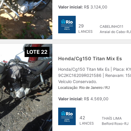
Valor inicial:
R$ 3.124,00
29
CABELINHO11
LANCES
Arraial do Cabo-RJ
LOTE 22
Honda/Cg150 Titan Mix Es
Honda/Cg150 Titan Mix Es | Placa: K
9C2KC16209R021586 | Renavam: 15831
Veículo Conservado.
Localização: Rio de Janeiro / RJ
Valor inicial:
R$ 4.569,00
42
THAÍS LIMA
LANCES
Belford Roxo-RJ