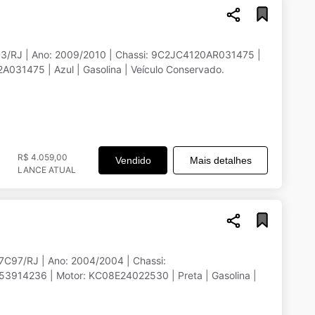
03/RJ | Ano: 2009/2010 | Chassi: 9C2JC4120AR031475 |
031475 | Azul | Gasolina | Veículo Conservado.
R$ 4.059,00
Vendido
Mais detalhes
LANCE ATUAL
7C97/RJ | Ano: 2004/2004 | Chassi:
914236 | Motor: KC08E24022530 | Preta | Gasolina |