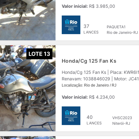
Valor inicial:
R$ 3.985,00
37
PAQUETA1
LANCES
Rio de Janeiro-RJ
LOTE 13
Honda/Cg 125 Fan Ks
Honda/Cg 125 Fan Ks | Placa: KWR6I
Renavam: 1038846029 | Motor: JC41E1
Localização: Rio de Janeiro / RJ
Valor inicial:
R$ 4.234,00
40
VHSC2023
LANCES
Niterói-RJ