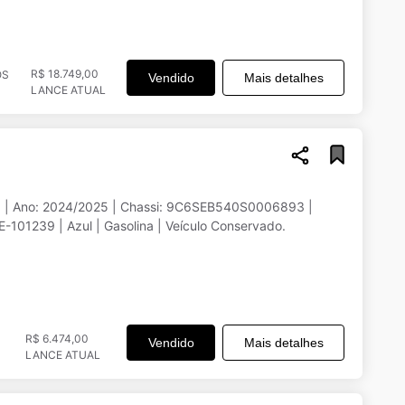
R$ 18.749,00
OS
Vendido
Mais detalhes
LANCE ATUAL
J | Ano: 2024/2025 | Chassi: 9C6SEB540S0006893 |
101239 | Azul | Gasolina | Veículo Conservado.
R$ 6.474,00
Vendido
Mais detalhes
LANCE ATUAL