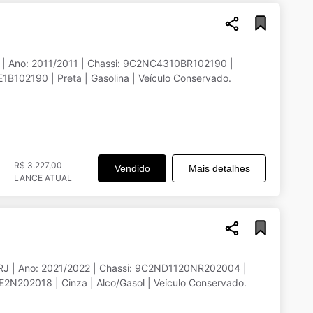
| Ano: 2011/2011 | Chassi: 9C2NC4310BR102190 |
102190 | Preta | Gasolina | Veículo Conservado.
R$ 3.227,00
Vendido
Mais detalhes
LANCE ATUAL
/RJ | Ano: 2021/2022 | Chassi: 9C2ND1120NR202004 |
N202018 | Cinza | Alco/Gasol | Veículo Conservado.