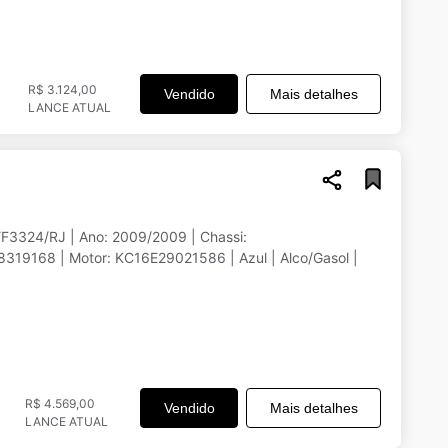
R$ 3.124,00
Vendido
Mais detalhes
LANCE ATUAL
YF3324/RJ | Ano: 2009/2009 | Chassi:
9168 | Motor: KC16E29021586 | Azul | Alco/Gasol |
R$ 4.569,00
Vendido
Mais detalhes
LANCE ATUAL