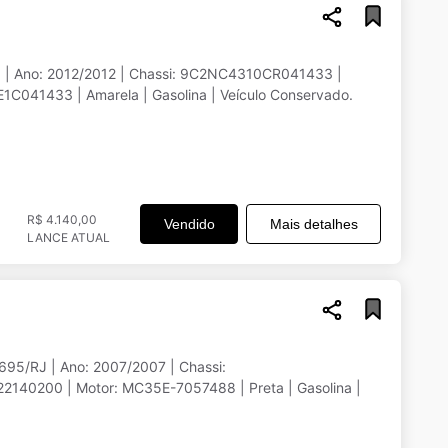
 | Ano: 2012/2012 | Chassi: 9C2NC4310CR041433 |
C041433 | Amarela | Gasolina | Veículo Conservado.
R$ 4.140,00
Vendido
Mais detalhes
LANCE ATUAL
95/RJ | Ano: 2007/2007 | Chassi:
40200 | Motor: MC35E-7057488 | Preta | Gasolina |