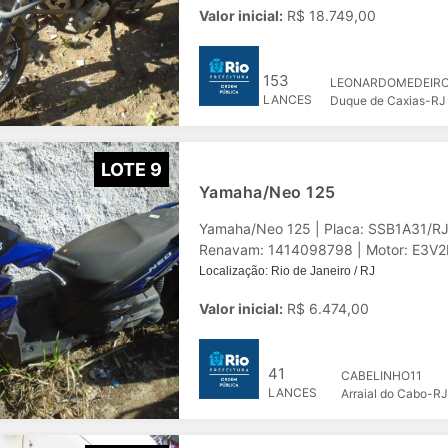
Valor inicial:
R$ 18.749,00
153
LEONARDOMEDEIR
LANCES
Duque de Caxias-RJ
LOTE 9
Yamaha/Neo 125
Yamaha/Neo 125 | Placa: SSB1A31/R
Renavam: 1414098798 | Motor: E3V2E-
Localização: Rio de Janeiro / RJ
Valor inicial:
R$ 6.474,00
41
CABELINHO11
LANCES
Arraial do Cabo-RJ