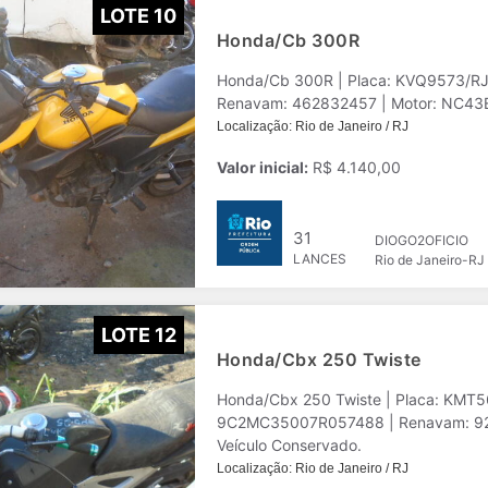
LOTE 10
Honda/Cb 300R
Honda/Cb 300R | Placa: KVQ9573/RJ
Renavam: 462832457 | Motor: NC43E1
Localização: Rio de Janeiro / RJ
Valor inicial:
R$ 4.140,00
31
DIOGO2OFICIO
LANCES
Rio de Janeiro-RJ
LOTE 12
Honda/Cbx 250 Twiste
Honda/Cbx 250 Twiste | Placa: KMT56
9C2MC35007R057488 | Renavam: 9221
Veículo Conservado.
Localização: Rio de Janeiro / RJ