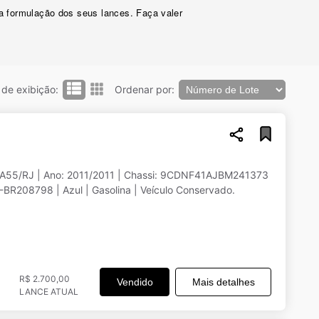
 a formulação dos seus lances. Faça valer
de exibição:
Ordenar por:
X4A55/RJ | Ano: 2011/2011 | Chassi: 9CDNF41AJBM241373
BR208798 | Azul | Gasolina | Veículo Conservado.
R$ 2.700,00
Vendido
Mais detalhes
LANCE ATUAL