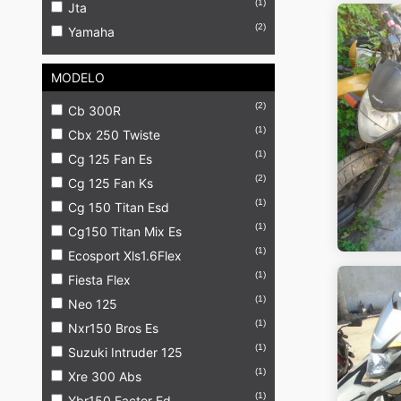
(1)
Jta
(2)
Yamaha
MODELO
(2)
Cb 300R
(1)
Cbx 250 Twiste
(1)
Cg 125 Fan Es
(2)
Cg 125 Fan Ks
(1)
Cg 150 Titan Esd
(1)
Cg150 Titan Mix Es
(1)
Ecosport Xls1.6Flex
(1)
Fiesta Flex
(1)
Neo 125
(1)
Nxr150 Bros Es
(1)
Suzuki Intruder 125
(1)
Xre 300 Abs
(1)
Ybr150 Factor Ed