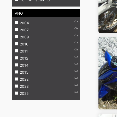
ANO
(1)
2004
(3)
2007
(1)
2009
(1)
2010
(3)
2011
(1)
2012
(1)
2014
(1)
2015
(1)
2022
(1)
2023
(1)
2025