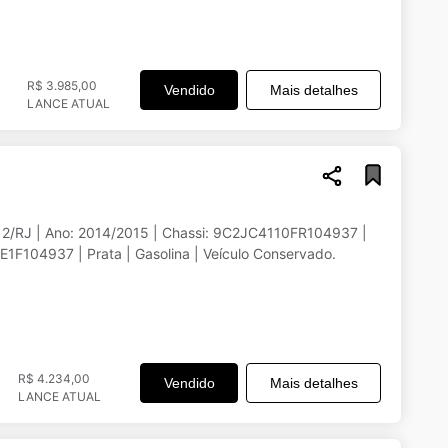
R$ 3.985,00
Vendido
Mais detalhes
LANCE ATUAL
12/RJ | Ano: 2014/2015 | Chassi: 9C2JC4110FR104937 |
F104937 | Prata | Gasolina | Veículo Conservado.
R$ 4.234,00
Vendido
Mais detalhes
LANCE ATUAL