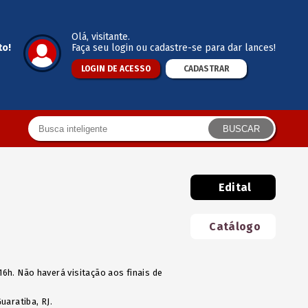
Olá
, visitante.
to!
Faça seu login ou cadastre-se para dar lances!
LOGIN DE ACESSO
CADASTRAR
BUSCAR
Edital
Catálogo
 16h. Não haverá visitação aos finais de
uaratiba, RJ.