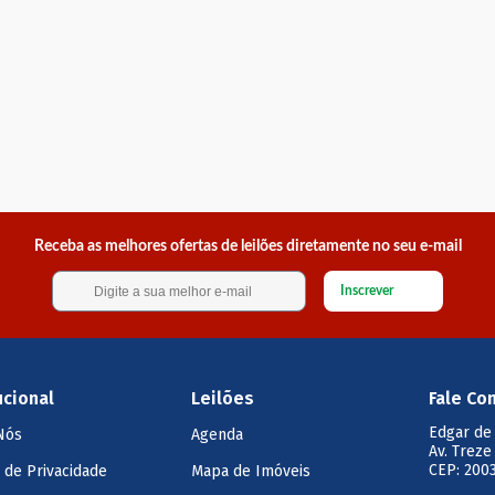
Receba as melhores ofertas de leilões diretamente no seu e-mail
Inscrever
ucional
Leilões
Fale Co
Edgar de
Nós
Agenda
Av. Treze
CEP: 2003
a de Privacidade
Mapa de Imóveis