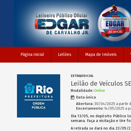
Página inicial
Leilões
Mapa de Imóveis
EXTRAJUDICIAL
Leilão de Veículos S
Modalidade:
Online
Data única
Abertura:
30/04/2025 a partir d
Encerramento:
14/05/2025 a pa
Dia 13/05, no depósito Público loc
semana. Faça a visitação e tire f
A retirada se dará no dia 23/05/2